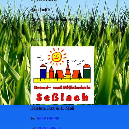
Anschrift:
Grund- und Mittelschule Seßlach
Coburger Str. 8
96145 Seßlach
Telefon, Fax & E-Mail
Tel.:
09569 1886680
Fax:
09569 18866813