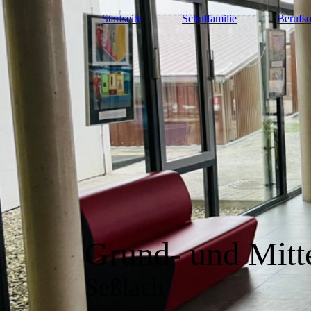
Startseite
Schulfamilie
Berufso
Grund- und Mitt
Seßlach