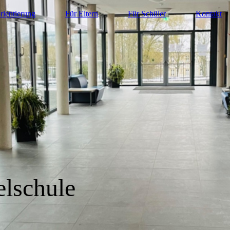
rientierung
Für Eltern
Für Schüler
Kontakt
elschule