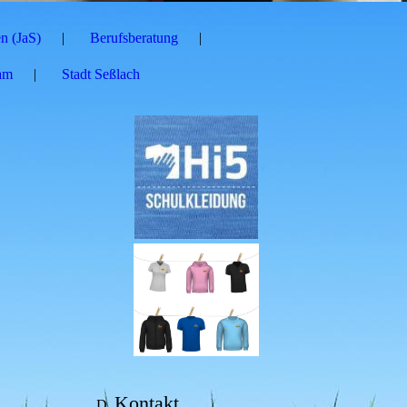
n (JaS)
Berufsberatung
am
Stadt Seßlach
Kontakt
D